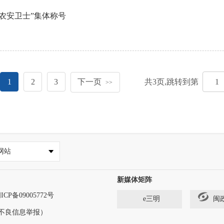
美农安卫士”集体称号
1
2
3
下一页
共
3
页,跳转到第
>>
网站
新媒体矩阵
ICP备09005772号
e三明
闽
法和不良信息举报）