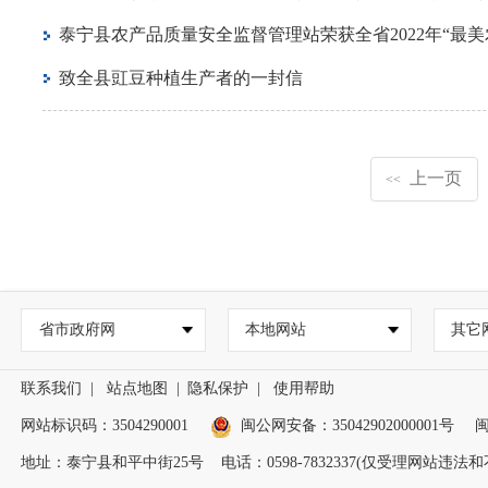
泰宁县农产品质量安全监督管理站荣获全省2022年“最
致全县豇豆种植生产者的一封信
上一页
<<
省市政府网
本地网站
其它
联系我们
|
站点地图
|
隐私保护
|
使用帮助
网站标识码：3504290001
闽公网安备：
35042902000001号
闽
地址：泰宁县和平中街25号 电话：0598-7832337(仅受理网站违