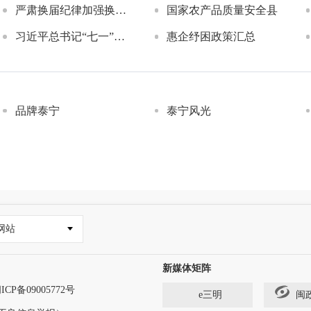
严肃换届纪律加强换届风气监督（已归档）
国家农产品质量安全县
习近平总书记“七一”重要讲话精神（已归档）
惠企纾困政策汇总
品牌泰宁
泰宁风光
网站
新媒体矩阵
ICP备09005772号
e三明
闽