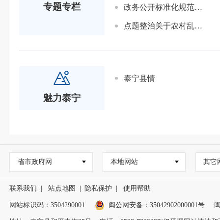
专题专栏
政务公开标准化规范化建设工作专栏(已归档)
点题整治关于农村乱占耕地建房(已归档)
泰宁县情
魅力泰宁
省市政府网
本地网站
其它
联系我们
|
站点地图
|
隐私保护
|
使用帮助
网站标识码：3504290001
闽公网安备：
35042902000001号
闽