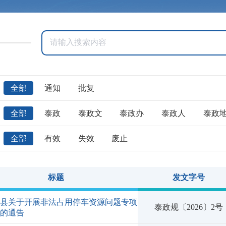
全部
通知
批复
全部
泰政
泰政文
泰政办
泰政人
泰政
全部
有效
失效
废止
标题
发文字号
宁县关于开展非法占用停车资源问题专项
泰政规〔2026〕2号
治的通告