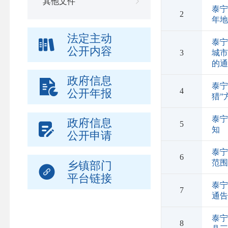
其他文件
泰宁
2
年
法定主动
泰
公开内容
3
城
的
政府信息
泰宁
4
公开年报
猎”
泰
政府信息
5
知
公开申请
泰
6
范
乡镇部门
平台链接
泰
7
通
泰宁
8