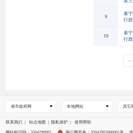
县
泰
9
行
泰
10
行
<<
省市政府网
本地网站
其它
联系我们
|
站点地图
|
隐私保护
|
使用帮助
网站标识码：3504290001
闽公网安备：
35042902000001号
闽