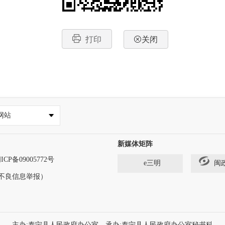
打印
关闭
网站
新媒体矩阵
ICP备09005772号
e三明
闽
法和不良信息举报）
主办:泰宁县人民政府办公室，承办:泰宁县人民政府办公室秘书科