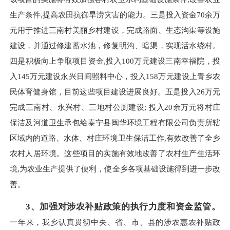
生产条件,提高农田抗御旱涝灾害的能力。三是投入资金70余万
元用于推进三南村美丽乡村建设，完成路面、生态沟渠等设施
建设，并通过修建蓄水池，修复明沟、暗渠，实现活水绕村。
四是积极向上争取项目资金,投入100万元建设三南幸福院，投
入145万元建设永兴日间照料中心，投入158万元建设上青乡农
民体育健身馆，目前这些项目建设进展良好。五是投入26万元
完成三南村、永兴村、三地村公厕建设; 投入20余万元将村庄
保洁及河道卫生承包给泰宁县闽华环境工程有限公司负责所辖
区域内的道路、水体、村庄环境卫生保洁工作,有效改善了全乡
农村人居环境。这些项目的实施有效地改善了农村生产生活环
境,为农业生产提供了便利，使全乡各项基础设施得到进一步改
善。
3
、加强对涉农补贴政策的执行力度和资金监管。
一年来，我乡认真贯彻中央、省、市、县的涉农惠农补贴政