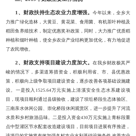
1
、财政扶持生态农业力度增强
。
今年以来，全乡大
力推广绿化造林，大黄豆、黄花菜、食用菌、有机茶叶种植及
稻田鱼养殖技术，制定优惠奖补政策，同时，大力推广优质稻
种植和烟叶种植，使全乡农业产业结构更加优化，有力地促进
了农民增收。
2
、财政支持项目建设力度加大。
在我乡财政极其严
峻的情况下，多渠道筹措资金，积极利用省、市、县优惠政
策，积极向上级争取项目建设资金，逐步改善各项基础设施建
设。一是投入1525.64万元实施上清溪安全生态水系建设项
目，现项目顺利通过县级验收，建设了坝坵桥段生态体验区、
三南亲水休闲公园、崇化桥段休闲观赏区，进一步提升了河流
水质和乡村旅游品味。二是投入资金430万元实施上青标段重
点中型灌区节水配套改造建设项目，目前项目进展有序推进，
该项目的实施将有效加强各村农业水利基础设施条件,改善农业