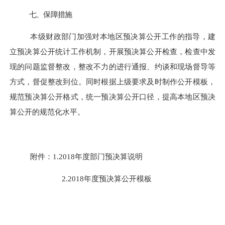
七、保障措施
本级财政部门加强对本地区预决算公开工作的指导，建
立预决算公开统计工作机制，开展预决算公开检查，检查中发
现的问题监督整改，整改不力的进行通报、约谈和现场督导等
方式，督促整改到位。同时根据上级要求及时制作公开模板，
规范预决算公开格式，统一预决算公开口径，提高本地区预决
算公开的规范化水平。
附件：
1.2018年度部门预决算说明
2.2018年度预决算公开模板