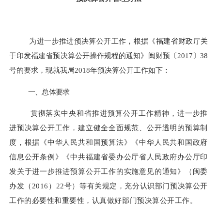
为进一步推进预决算公开工作，根据《福建省财政厅关
于印发福建省预决算公开操作规程的通知》闽财预
〔
201
7
〕
38
号的要求，现就我局2018年预决算公开工作如下：
一、总体要求
贯彻落实中央和省推进预算公开工作精神，进一步推
进预决算公开工作，建立健全全面规范、公开透明的预算制
度，根据《中华人民共和国预算法》《中华人民共和国政府
信息公开条例》《中共福建省委办公厅省人民政府办公厅印
发关于进一步推进预算公开工作的实施意见的通知》（闽委
办发（
2016）22号）等有关规定，充分认识部门预决算公开
工作的必要性和重要性，认真做好部门预决算公开工作。