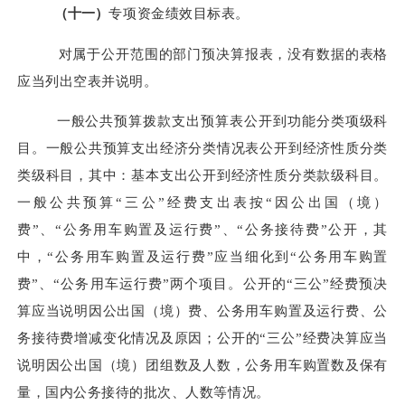
（十一）
专项资金绩效目标表。
对属于公开范围的部门预决算报表，没有数据的表格
应当列出空表并说明。
一般公共预算拨款支出预算表公开到功能分类项级科
目。一般公共预算支出经济分类情况表公开到经济性质分类
类级科目，其中：基本支出公开到经济性质分类款级科目。
一般公共预算
“三公”经费支出表按“因公出国（境）
费”、“公务用车购置及运行费”、“公务接待费”公开，其
中，“公务用车购置及运行费”应当细化到“公务用车购置
费”、“公务用车运行费”两个项目。公开的“三公”经费预决
算应当说明因公出国（境）费、公务用车购置及运行费、公
务接待费增减变化情况及原因；公开的“三公”经费决算应当
说明因公出国（境）团组数及人数，公务用车购置数及保有
量，国内公务接待的批次、人数等情况。