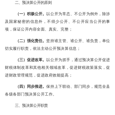
二、预决算公开的原则
（一）积极公开。
以公开为常态、不公开为例外，除涉
及国家秘密的信息外，不得少公开、不公开应当公开的事
项，保证公开内容全面、真实、完整；
（二）强化责任。
坚持谁主管、谁公开、谁负责，单位
切实履行职责，依法主动公开预决算信息；
（三）促进改革。
以公开为抓手，通过预决算公开促进
财税体制改革和其他相关领域改革，促进财税政策落实，促
进财政管理规范，促进政府效能提高；
（四）同步推进。
保持上下联动、部门同步，规范全县
各级各部门预决算公开工作。
三、预决算公开职责