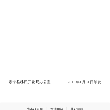
泰宁县移民开发局
办公室
201
8
年
1
月
31
日印发
省市政府网
本地网站
其它网站