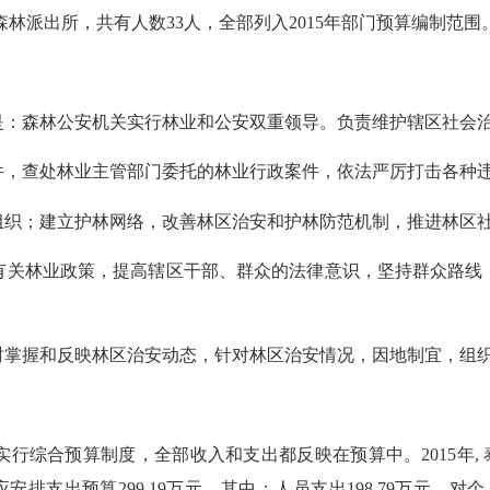
森林派出所，共有人数33人，全部列入2015年部门预算编制范围
务是：森林公安机关实行林业和公安双重领导。负责维护辖区社会
件，查处林业主管部门委托的林业行政案件，依法严厉打击各种
组织；建立护林网络，改善林区治安和护林防范机制，推进林区
有关林业政策，提高辖区干部、群众的法律意识，坚持群众路线
时掌握和反映林区治安动态，针对林区治安情况，因地制宜，组
综合预算制度，全部收入和支出都反映在预算中。2015年, 泰
安排支出预算299.19万元，其中：人员支出198.79万元，对个人