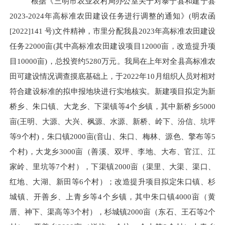
根据
《三明市农业农村局办公室关于对泰宁县和建宁县
2023-2024年高标准农田建设任务进行调整的通知》
(
明农函
[202
2
]
141
号
)
文件精神，市里分配我县
20
2
3
年高标准农田建设
任务
22000
亩
(其中高标准农田建设项目
12000
亩
，
改造提升项
目
10000亩
)，总投资约
528
0
万元。我局
在上年对
全县高标准农
田
可建设
情况调查摸底
基础上
，于
20
22
年
10
月
组织人员对相对
符合建设标准的拟申报地块进行实地核实。
新建项目拟定为新
桥乡、朱口镇、大龙乡、下渠镇等
4个乡镇，其中新桥乡5000
亩(王明、大源、大兴、枫源、水源、新桥、岭下、汾信、坑坪
等9个村)，朱口镇2000亩(音山、朱口、梅林、源色、擎布等5
个村)，大龙乡3000亩（善溪、双坪、李地、大布、官江、江
家岭、里坑等7个村），下渠镇2000亩（渠里、大渠、渠口、
红地、大湖、新田等6个村）；改造提升项目拟定朱口镇、杉
城镇、开善乡、上青乡等4个乡镇，其中朱口镇4000亩（黄
厝、神下、渠高等3个村），杉城镇2000亩（东石、王石等2个