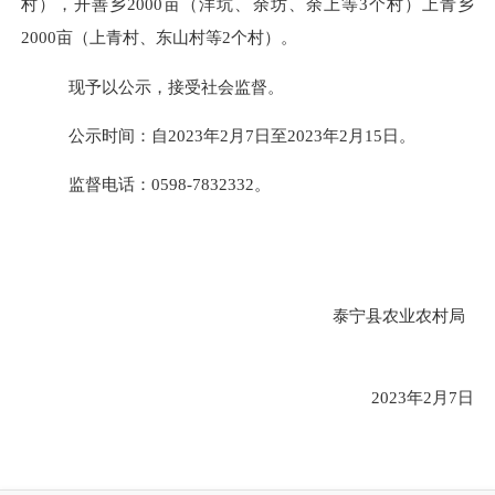
村），开善乡2000亩（洋坑、余坊、余上等3个村）上青乡
2000亩（上青村、东山村等2个村）。
现予以公示，接受社会监督。
公示时间：自
20
23
年
2
月
7
日至
20
23
年
2
月
15
日。
监督电话：
0598-7832332。
泰宁县农业农村局
20
23
年
2
月
7
日