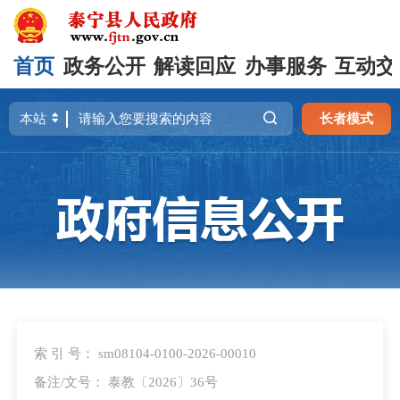
首页
政务公开
解读回应
办事服务
互动交
长者模式
索 引 号： sm08104-0100-2026-00010
备注/文号： 泰教〔2026〕36号