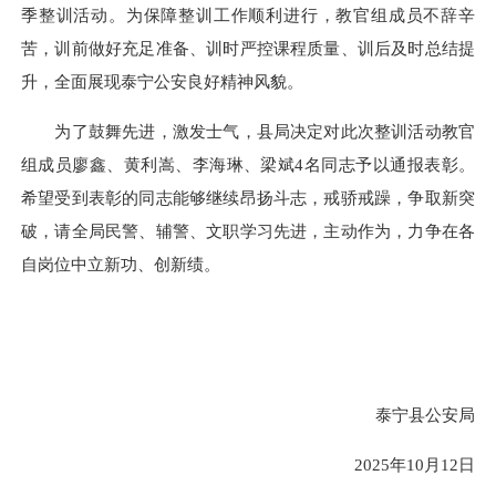
季整训活动。为保障整训工作顺利进行，教官组成员不辞辛
苦，训前做好充足准备、训时严控课程质量、训后及时总结提
升，全面展现泰宁公安良好精神风貌。
为了鼓舞先进，激发士气，县局决定对此次整训活动教官
组成员廖鑫、黄利嵩、李海琳、梁斌4名同志予以通报表彰。
希望受到表彰的同志能够继续昂扬斗志，戒骄戒躁，争取新突
破，请全局民警、辅警、文职学习先进，主动作为，力争在各
自岗位中立新功、创新绩。
泰宁县公安局
2025年10月12日